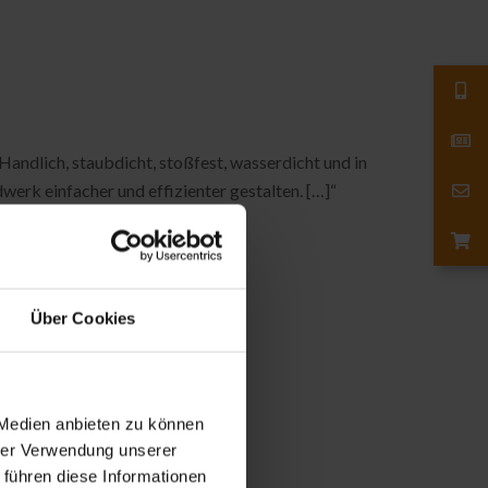
andlich, staubdicht, stoßfest, wasserdicht und in
rk einfacher und effizienter gestalten. […]“
Über Cookies
 Medien anbieten zu können
hrer Verwendung unserer
 führen diese Informationen