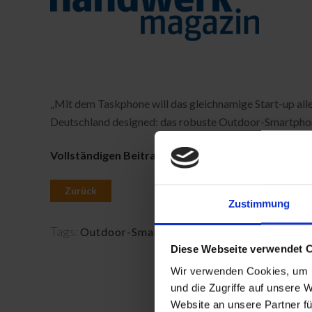
„Mit dem Taskphone will das gleichnamige Start-up alle
Deutschland designed: das robuste Outdoor-Smartphone 
Vollständigen Beitrag lesen
Zurück
Zustimmung
Tags:
Outdoor-Smartphone
,
Presse
,
TASKPHONE 
Diese Webseite verwendet 
Wir verwenden Cookies, um I
und die Zugriffe auf unsere 
Website an unsere Partner fü